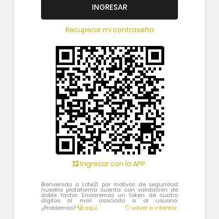
INGRESAR
Recuperar mi contraseña
Ingresar con la APP.
Bienvenido a Lote21 por motivos de seguridad
nuestra plataforma cuenta con validación de
doble factor. Enviaremos un token de cuatro
dígitos al mail asociado a al usuario.
¿Problemas?
aquí
volver a intentar.